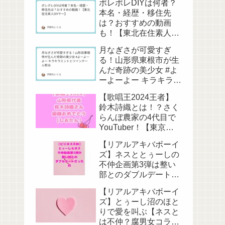
ポレポレDIYは何者？
本名・経歴・移住先
は？おすすめの動画
も！【東北在住素人
DIYヤー】
月なぎさが可愛すぎ
る！山形県東根市が生
んだ奇跡の美少女 #よ
ーよーよー キラキラミ
ントとツインテール担
【歌唱王2024王者】
当
鈴木詩織とは！？さく
らんぼ農家の4代目で
YouTuber！【東京藝
大卒】
【リアルアキバボーイ
ズ】ネスととぅーしの
不仲企画第3弾は整い
部とのダブルデート
【またお前らか】
【リアルアキバボーイ
ズ】とぅーし沼のほと
りで愛を叫ぶ【ネスと
は不仲？腐男女コラ