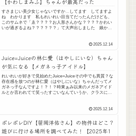
【かわしまみふ】ちゃんが最高だった
すさまじい美少女じゃないですか…してます してますよ
ね わかります 私もれいれい目当てだったんだけども、
このサムネで「ゑ？？？？お人形さんかな？？？？かわい
いが過ぎるよね？？？？？？」て大声出しました 娘から
「うるしゃい」て怒られましたこの...
2025.12.14
Juice=Juiceの林仁愛（はやしにいな）ちゃん
が気になる【メガネっ子アイドル】
れいれいが好きで見始めたJuice=Juiceその中でも異質？な
存在感を放つのが林仁愛（はやしにいな）ちゃんだってメ
ガネっ子なんですよ！？！？時東ぁみ以来のメガネアイド
ルとか言われてて笑ったすごいなんていうか、クラスにい
たよねこういう地味な...
2025.12.14
ポレポレDIY【笹岡洋佑さん】の物件はどこ？
遊びに行ける場所を調べてみた！【2025年1