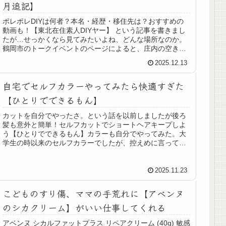
月追記】
ポレポレDIYは何者？本名・経歴・移住先は？おすすめの
動画も！【東北在住素人DIYヤー】 という記事を書きまし
たが…せっかくなら見てみたいよね、どんな場所なのか。
鶴岡市のトークイベントのページによると、庄内の空き家
を10棟以上再生し運用して...
2025.12.13
自宅でセルフカラーやってみたら快適すぎた
【ひとりでできるもん】
カットを自分でやったさ。という話を以前しましたが後ろ
髪も意外と簡単！セルフカットでショートヘアキープしよ
う【ひとりでできるもん】カラーも自分でやってみた。大
学生の時以来のセルフカラーでしたが、控えめに言ってめ
ちゃくちゃ良かった令和のカラー剤...
2025.11.23
こどものすり傷、ママの手荒れに【アベンヌ
のシカクリーム】がいい仕事してくれる
アベンヌ シカルファットプラス リペアクリーム (40g) 敏感