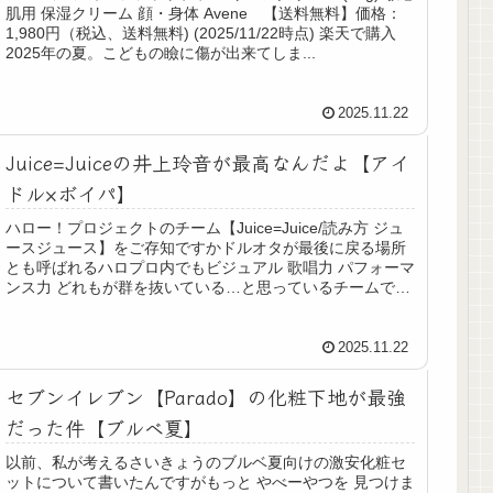
肌用 保湿クリーム 顔・身体 Avene 【送料無料】価格：
1,980円（税込、送料無料) (2025/11/22時点) 楽天で購入
2025年の夏。こどもの瞼に傷が出来てしま...
2025.11.22
Juice=Juiceの井上玲音が最高なんだよ【アイ
ドル×ボイパ】
ハロー！プロジェクトのチーム【Juice=Juice/読み方 ジュ
ースジュース】をご存知ですかドルオタが最後に戻る場所
とも呼ばれるハロプロ内でもビジュアル 歌唱力 パフォーマ
ンス力 どれもが群を抜いている…と思っているチームです
(個人の感想...
2025.11.22
セブンイレブン【Parado】の化粧下地が最強
だった件【ブルベ夏】
以前、私が考えるさいきょうのブルベ夏向けの激安化粧セ
ットについて書いたんですがもっと やべーやつを 見つけま