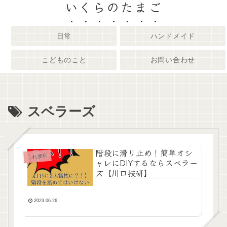
いくらのたまご
日常
ハンドメイド
こどものこと
お問い合わせ
スベラーズ
階段に滑り止め！簡単オシ
これ便利
ャレにDIYするならスベラー
ズ【川口技研】
2023.06.26