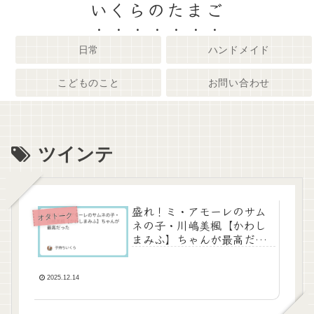
いくらのたまご
日常
ハンドメイド
こどものこと
お問い合わせ
ツインテ
盛れ！ミ・アモーレのサム
オタトーク
ネの子・川嶋美楓【かわし
まみふ】ちゃんが最高だっ
た
2025.12.14