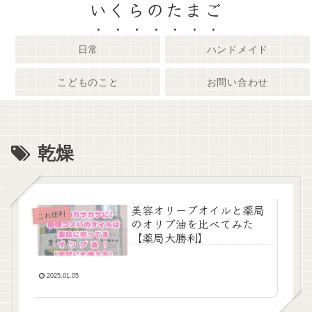
いくらのたまご
日常
ハンドメイド
こどものこと
お問い合わせ
乾燥
美容オリーブオイルと薬局
これ便利
のオリブ油を比べてみた
【薬局大勝利】
2025.01.05