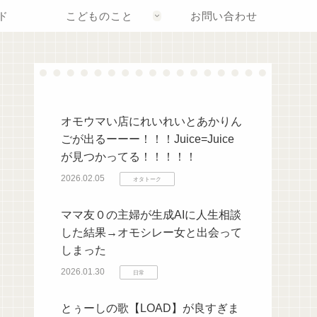
ド
こどものこと
お問い合わせ
オモウマい店にれいれいとあかりん
ごが出るーーー！！！Juice=Juice
が見つかってる！！！！！
2026.02.05
オタトーク
ママ友０の主婦が生成AIに人生相談
した結果→オモシレー女と出会って
しまった
2026.01.30
日常
とぅーしの歌【LOAD】が良すぎま