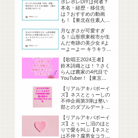
ポレポレDIYは何者？
本名・経歴・移住先
は？おすすめの動画
も！【東北在住素人
DIYヤー】
月なぎさが可愛すぎ
る！山形県東根市が生
んだ奇跡の美少女 #よ
ーよーよー キラキラミ
ントとツインテール担
【歌唱王2024王者】
当
鈴木詩織とは！？さく
らんぼ農家の4代目で
YouTuber！【東京藝
大卒】
【リアルアキバボーイ
ズ】ネスととぅーしの
不仲企画第3弾は整い
部とのダブルデート
【またお前らか】
【リアルアキバボーイ
ズ】とぅーし沼のほと
りで愛を叫ぶ【ネスと
は不仲？腐男女コラ