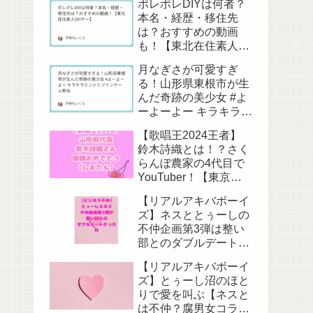
ポレポレDIYは何者？
本名・経歴・移住先
は？おすすめの動画
も！【東北在住素人
DIYヤー】
月なぎさが可愛すぎ
る！山形県東根市が生
んだ奇跡の美少女 #よ
ーよーよー キラキラミ
ントとツインテール担
【歌唱王2024王者】
当
鈴木詩織とは！？さく
らんぼ農家の4代目で
YouTuber！【東京藝
大卒】
【リアルアキバボーイ
ズ】ネスととぅーしの
不仲企画第3弾は整い
部とのダブルデート
【またお前らか】
【リアルアキバボーイ
ズ】とぅーし沼のほと
りで愛を叫ぶ【ネスと
は不仲？腐男女コラ