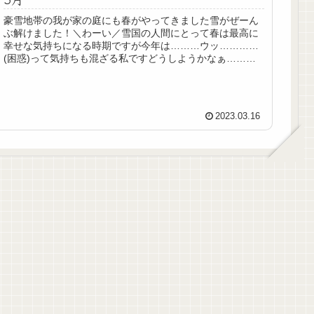
豪雪地帯の我が家の庭にも春がやってきました雪がぜーん
ぶ解けました！＼わーい／雪国の人間にとって春は最高に
幸せな気持ちになる時期ですが今年は………ウッ…………
(困惑)って気持ちも混ざる私ですどうしようかなぁ……昨
年の春、戸建てに入居した我が家...
2023.03.16