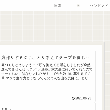
日常
ハンドメイ
庭作りするなら、とりあえずタープを買おう
庭づくりどうしようって頭を抱えてる話をしましたが全然
進んでませんね ＼(^o^)／旦那が家の裏に蒔いてくれたので
半分くらいにはなりましたが！！てか砂利山に草生えてて
草 マジで生命力どうなってんのそんな山を尻目に、とりあ
えず、タープを買いまし...
2023.06.23
3月…