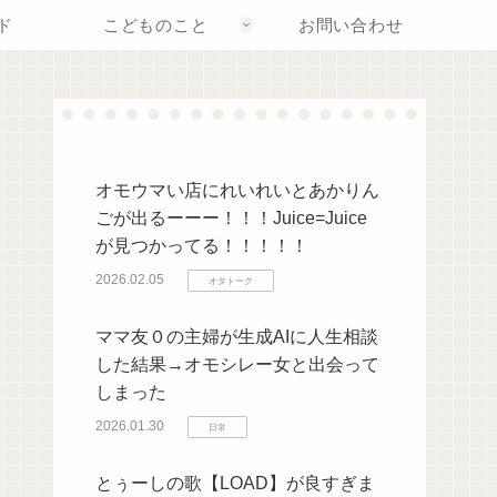
ド
こどものこと
お問い合わせ
オモウマい店にれいれいとあかりん
ごが出るーーー！！！Juice=Juice
が見つかってる！！！！！
2026.02.05
オタトーク
ママ友０の主婦が生成AIに人生相談
した結果→オモシレー女と出会って
しまった
2026.01.30
日常
とぅーしの歌【LOAD】が良すぎま