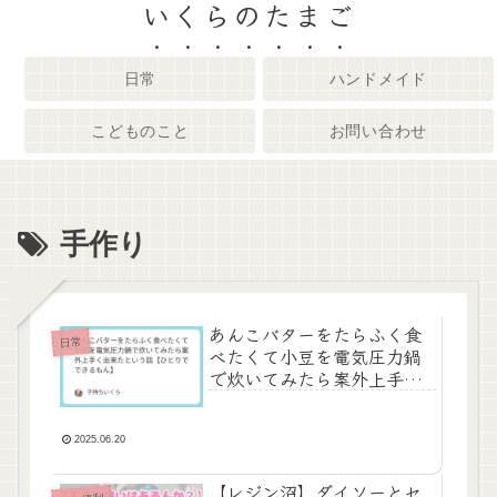
いくらのたまご
日常
ハンドメイド
こどものこと
お問い合わせ
手作り
あんこバターをたらふく食
日常
べたくて小豆を電気圧力鍋
で炊いてみたら案外上手く
出来たという話【ひとりで
できるもん】
2025.06.20
【レジン沼】ダイソーとセ