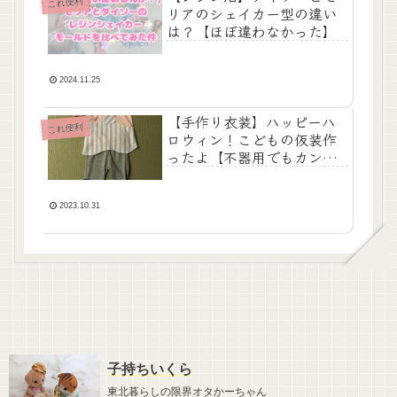
これ便利
リアのシェイカー型の違い
は？【ほぼ違わなかった】
2024.11.25
【手作り衣装】ハッピーハ
これ便利
ロウィン！こどもの仮装作
ったよ【不器用でもカンタ
ン】
2023.10.31
子持ちいくら
東北暮らしの限界オタかーちゃん