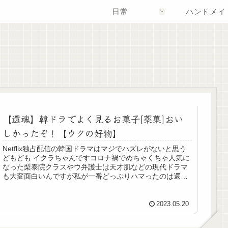
日常
ハンドメイ
【還魂】韓ドラでよく見るお菓子[薬菓]おい
しかったぞ！【ウクの好物】
Netflix独占配信の韓国ドラマはマジでハズレがないと思う
どもども イクラちゃんですコロナ禍でめちゃくちゃ人気に
なった梨泰院クラスやウ弁護士は天才肌などの現代ドラマ
も大変面白いんですが私が一番どっぷりハマったのは還
魂！還魂はいいぞ韓国大河...
2023.05.20