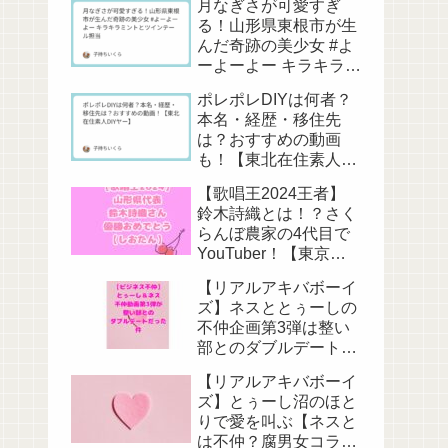
月なぎさが可愛すぎ
る！山形県東根市が生
んだ奇跡の美少女 #よ
ーよーよー キラキラミ
ントとツインテール担
ポレポレDIYは何者？
当
本名・経歴・移住先
は？おすすめの動画
も！【東北在住素人
DIYヤー】
【歌唱王2024王者】
鈴木詩織とは！？さく
らんぼ農家の4代目で
YouTuber！【東京藝
大卒】
【リアルアキバボーイ
ズ】ネスととぅーしの
不仲企画第3弾は整い
部とのダブルデート
【またお前らか】
【リアルアキバボーイ
ズ】とぅーし沼のほと
りで愛を叫ぶ【ネスと
は不仲？腐男女コラ