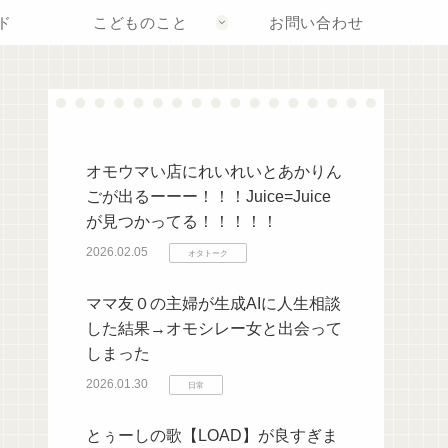
ド
こどものこと
お問い合わせ
オモウマい店にれいれいとあかりん
ごが出るーーー！！！Juice=Juice
が見つかってる！！！！！
2026.02.05
オタトーク
ママ友０の主婦が生成AIに人生相談
した結果→オモシレー女と出会って
しまった
2026.01.30
日常
とぅーしの歌【LOAD】が良すぎま