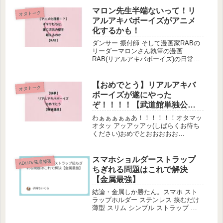
みロジャー」の朗読最高にいい声です
（奈々様も最高です）一言目の「おや
マロン先生半端ないって！リ
オタトーク
すみ ロジャー」で寝落ちしそうにな
アルアキバボーイズがアニメ
り...
化するかも！
ダンサー 振付師 そして漫画家RABの
リーダーマロンさん執筆の漫画
RAB(リアルアキバボーイズ)の日常描
いてみたアニメ化するかもしれな
い〜〜〜！！！！ワァ……ワ
ァ……！！！！嬉しすぎてちいかわ化
【おめでとう】リアルアキバ
オタトーク
してしまったアラフォーいくらですお
ボーイズが遂にやった
はようござ...
ぞ！！！！【武道館単独公演
決定】
わぁぁぁぁぁあ！！！！！！オタマッ
オタッ アッアッアッ(しばらくお待ち
ください)おめでとおおおおお
お！！！！！やったよ！！！！やった
ね！！！！！武 道 館 ！！！！！ワン
マンライブ！！！！2024年10月4
スマホショルダーストラップ
ADHD/発達障害
日……おめでとう…………リアルア...
ちぎれる問題はこれで解決
【金属最強】
結論・金属しか勝たん。スマホ スト
ラップホルダー ステンレス 挟むだけ
薄型 スリム シンプル ストラップ シ
ョルダーストラップ 全機種対応 金属