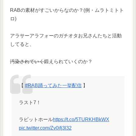
RABの素材がすごいからなのか？(例・ムラトミトト
ロ)
アラサーアラフォーのガチオタお兄さんたちと活動
してると、
汚染されていく
鍛えられていくのか？
【
#RAB踊ってみた一挙配信
】
ラスト7！
ラビットホール
https://t.co/5TURKHBkWX
pic.twitter.com/Zv0ifj3l32