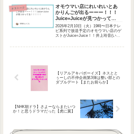
携帯ストラップ ちぎれない 落下防止
iPhone Android 送料無料価格：500円
オモウマい店にれいれいとあ
オタトーク
（...
かりんごが出るーーー！！！
Juice=Juiceが見つかって
る！！！！！
2026年2月10日（火）19時〜日本テレ
ビ系列で放送予定のオモウマい店のゲ
ストがJuice=Juice！！井上玲音(いの
うえれい)ちゃん遠藤彩加里(えんどう
あかり)ちゃん！！！TVガイドの記事
見て悲鳴が上がりましたよ私は嬉しす
ぎる！！！！...
【リアルアキバボーイズ】ネスとと
ぅーしの不仲企画第3弾は整い部との
ダブルデート【またお前らか】
【NHK朝ドラ】さよーならまたいつ
か！と思うドラマだった【虎に翼】