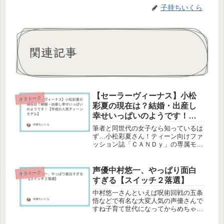
子持ちいくら
関連記事
【セーラーヴィーナス】小松
オタトーク
彩夏の現在は？結婚・出産し
幸せいっぱいのようです！
【平成の人気ティーンモデ
筆者と同世代の女子なら知っているは
ル】
ず…小松彩夏さん！ティーン向けファ
ッション誌「ＣＡＮＤｙ」の専属モデ
ルだった彼女があまりにもかわいく
て、クラスで唯一「ＣＡＮＤｙ」を買
い続けていたっけな、私（みんなセブ
声優中村悠一、やっぱり面白
オタトーク
ンティーン買ってた・・・なんでな
すぎる【スイッチ２落選】
の・・...
中村悠一さんといえば呪術回戦の五条
悟などで有名な大変人気の声優さんで
すね子育て世代になってからめちゃく
ちゃお世話になっているのが「おやす