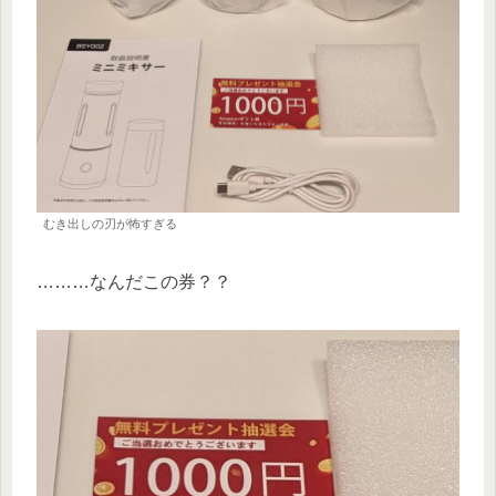
むき出しの刃が怖すぎる
………なんだこの券？？