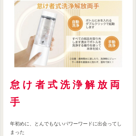
怠 け 者 式 洗 浄 解 放 両
手
年初めに、とんでもないパワーワードに出会ってし
まった