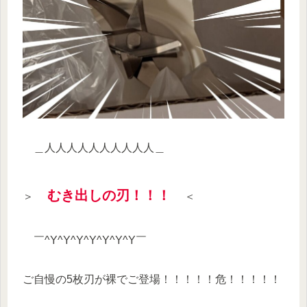
＿人人人人人人人人人人＿
むき出しの刃！！！
＞
＜
￣^Y^Y^Y^Y^Y^Y^Y￣
ご自慢の5枚刃が裸でご登場！！！！！危！！！！！