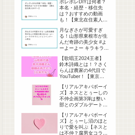
ポレポレDIYは何者？
本名・経歴・移住先
は？おすすめの動画
も！【東北在住素人
DIYヤー】
月なぎさが可愛すぎ
る！山形県東根市が生
んだ奇跡の美少女 #よ
ーよーよー キラキラミ
ントとツインテール担
【歌唱王2024王者】
当
鈴木詩織とは！？さく
らんぼ農家の4代目で
YouTuber！【東京藝
大卒】
【リアルアキバボーイ
ズ】ネスととぅーしの
不仲企画第3弾は整い
部とのダブルデート
【またお前らか】
【リアルアキバボーイ
ズ】とぅーし沼のほと
りで愛を叫ぶ【ネスと
は不仲？腐男女コラ