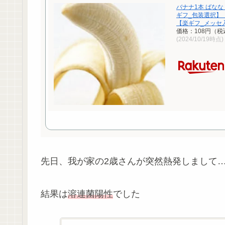
バナナ1本 ばなな
ギフ_包装選択】
【楽ギフ_メッセ
価格：108円（税
(2024/10/19時点)
先日、我が家の2歳さんが突然熱発しまして
結果は
溶連菌陽性
でした