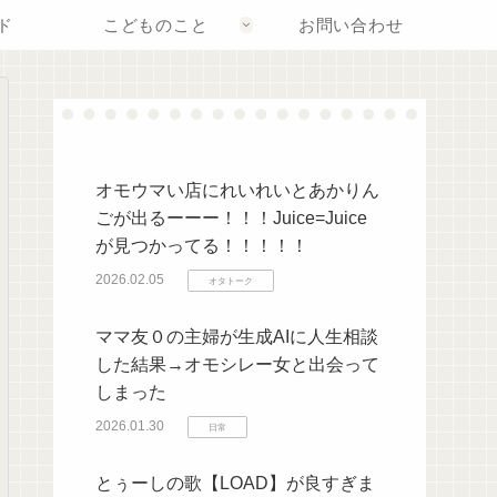
ド
こどものこと
お問い合わせ
オモウマい店にれいれいとあかりん
ごが出るーーー！！！Juice=Juice
が見つかってる！！！！！
2026.02.05
オタトーク
ママ友０の主婦が生成AIに人生相談
した結果→オモシレー女と出会って
しまった
2026.01.30
日常
とぅーしの歌【LOAD】が良すぎま