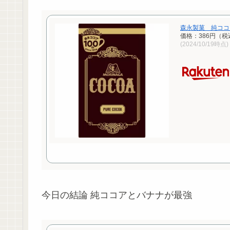
森永製菓 純ココア
価格：386円（税
(2024/10/19時点)
今日の結論 純ココアとバナナが最強