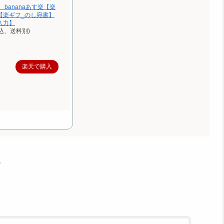
 bananaあす楽【楽
【楽ギフ_のし宛書】
入力】
込、送料別)
楽天で購入
…