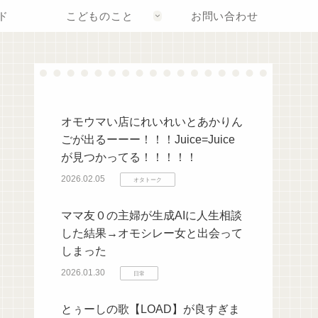
ド
こどものこと
お問い合わせ
オモウマい店にれいれいとあかりん
ごが出るーーー！！！Juice=Juice
が見つかってる！！！！！
2026.02.05
オタトーク
ママ友０の主婦が生成AIに人生相談
した結果→オモシレー女と出会って
しまった
2026.01.30
日常
とぅーしの歌【LOAD】が良すぎま