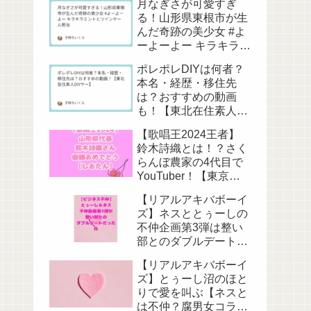
月なぎさが可愛すぎ
る！山形県東根市が生
んだ奇跡の美少女 #よ
ーよーよー キラキラミ
ントとツインテール担
ポレポレDIYは何者？
当
本名・経歴・移住先
は？おすすめの動画
も！【東北在住素人
DIYヤー】
【歌唱王2024王者】
鈴木詩織とは！？さく
らんぼ農家の4代目で
YouTuber！【東京藝
大卒】
【リアルアキバボーイ
ズ】ネスととぅーしの
不仲企画第3弾は整い
部とのダブルデート
【またお前らか】
【リアルアキバボーイ
ズ】とぅーし沼のほと
りで愛を叫ぶ【ネスと
は不仲？腐男女コラ