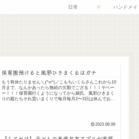
日常
ハンドメイ
保育園預けると風邪ひきまくるはガチ
もう有休たりません＼(^o^)／こもちいくらさんこれから10
月まで、なんかあったら無給の欠勤でござる！！！ヤベー
ー！！！保育園行くようになってから娘氏、風邪ひきまく
りの親たちそれ貰いまくりで毎月毎月2〜3日は休んでおり
ましたらあっという間で...
2023.08.09
【みてねは】子どもの画像共有アプリが実質