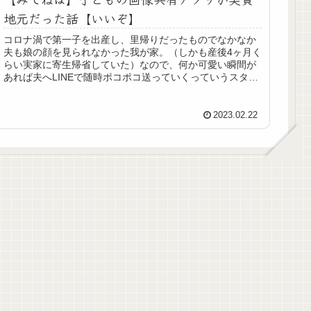
地元だった話【いいぞ】
コロナ渦で第一子を出産し、里帰りだったものでなかなか
夫も娘の顔を見られなかった我が家。（しかも産後4ヶ月く
らい実家に寄生帰省していた）なので、何か可愛い瞬間が
あれば夫へLINEで随時ポコポコ送っていくっていうスタイ
ルでしたが画像の保存期間が...
2023.02.22