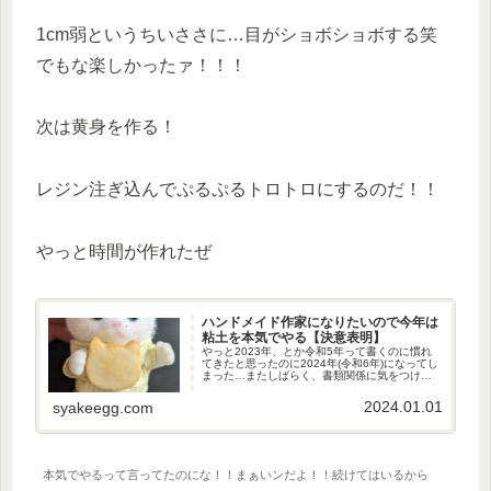
1cm弱というちいささに…目がショボショボする笑
でもな楽しかったァ！！！
次は黄身を作る！
レジン注ぎ込んでぷるぷるトロトロにするのだ！！
やっと時間が作れたぜ
ハンドメイド作家になりたいので今年は
粘土を本気でやる【決意表明】
やっと2023年、とか令和5年って書くのに慣れ
てきたと思ったのに2024年(令和6年)になってし
まった…またしばらく、書類関係に気をつけね
ばならぬ………どうも、うっかり村の住人 いく
らです2023年、頑張ってブログ書くぞと思って
2024.01.01
syakeegg.com
ましたが後半...
本気でやるって言ってたのにな！！まぁいンだよ！！続けてはいるから