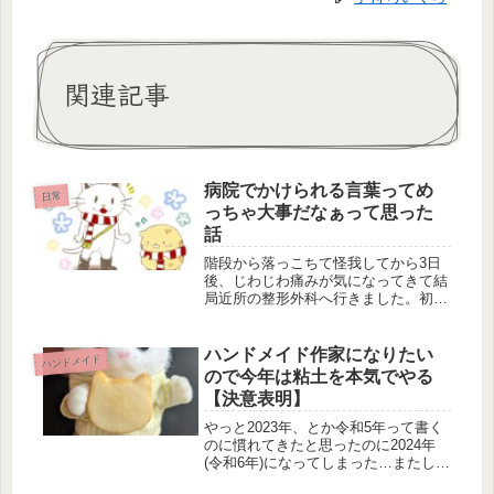
関連記事
病院でかけられる言葉ってめ
日常
っちゃ大事だなぁって思った
話
階段から落っこちて怪我してから3日
後、じわじわ痛みが気になってきて結
局近所の整形外科へ行きました。初め
て行ったんだけど、そこがまぁめっち
ゃ良い病院でした。親切なおっちゃん
先生と、頼れるオバチャマスタッフの
ハンドメイド作家になりたい
ハンドメイド
皆様勢揃いという感じで非常に居心地
ので今年は粘土を本気でやる
が...
【決意表明】
やっと2023年、とか令和5年って書く
のに慣れてきたと思ったのに2024年
(令和6年)になってしまった…またしば
らく、書類関係に気をつけねばなら