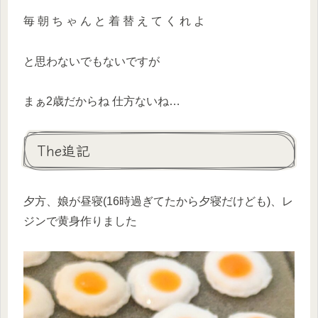
毎 朝 ち ゃ ん と 着 替 え て く れ よ
と思わないでもないですが
まぁ2歳だからね 仕方ないね…
The追記
夕方、娘が昼寝(16時過ぎてたから夕寝だけども)、レ
ジンで黄身作りました