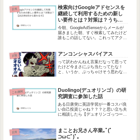
ぬ………どうも、うっかり村の住人
いくらです2023年、頑張ってブログ書
検索向けGoogleアドセンスを
日常
くぞと思ってましたが後半...
継続して利用するための新し
い要件とは？対策は？うちに
関係あるの？【なかった】
今朝、GoogleAdSenseからメールが
届きました朝、すぐ検索してみたけど
誰もこの話してない。これってアクセ
ス数が少ない人だけに届くやつとかな
のかな…嫌だな……(；-；)以下、届い
たメールの本文です。パートナー様検
アンコンシャスバイアス
日常
索向け AdSense...
って訳わかんねえ言葉だなって思って
たけど今まさにぶち当たってたな！
と、いうか、ぶっちゃけそう思わない
人いなくね？いくらちゃん今日の、あ
なたの、あのモヤモヤって、アンコン
シャスバイアスかもよっていう小難し
Duolingo(デュオリンゴ）の研
い話と見せかけてただの愚痴だよ！ア
これ便利
究調査に参加した話
ンコ...
ある日唐突に英語学習が一番コスパ良
い自己投資じゃね？？？と思い立ち夫
に相談したら【デュオリンゴっつーサ
ービスがいいらしい】と教えてもらっ
たので、素直に始めました。デュオリ
ンゴ。無料でも全然楽しめるサービス
まことお兄さん卒業｡ﾟ(ﾟ
日常
なのですが流れで有料プランを始めて
⊃ω⊂ﾟ)ﾟ｡
し...