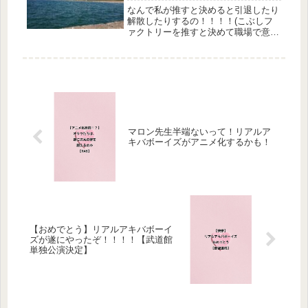
なんで私が推すと決めると引退したり
解散したりするの！！！！(こぶしフ
ァクトリーを推すと決めて職場で意気
揚々と語った1週間後解散が決定した
女ですどうも)まことお兄さ
ん〜〜〜〜！！！！！あなたま
で！！！？なんで！！！！けけちゃま
との、心温まる(...
マロン先生半端ないって！リアルア
キバボーイズがアニメ化するかも！
【おめでとう】リアルアキバボーイ
ズが遂にやったぞ！！！！【武道館
単独公演決定】