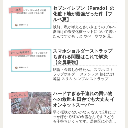
に現れますよね。クサギカメムシって
いう茶色いやつね。あまり好きじゃな
セブンイレブン【Parado】の
これ便利
いから画像は貼らないけども触るとパ
化粧下地が最強だった件【ブ
ク...
ルベ夏】
以前、私が考えるさいきょうのブルベ
夏向けの激安化粧セットについて書い
たんですがもっと やべーやつを 見つ
けました ！！前紹介したアイテムよ
り手に入れやすいだって日本一のコン
ビニエンスストアチェーン セブンイ
スマホショルダーストラップ
ADHD/発達障害
レブンの化粧ブランド【Parado...
ちぎれる問題はこれで解決
【金属最強】
結論・金属しか勝たん。スマホ スト
ラップホルダー ステンレス 挟むだけ
薄型 スリム シンプル ストラップ シ
ョルダーストラップ 全機種対応 金属
携帯ストラップ ちぎれない 落下防止
iPhone Android 送料無料価格：500円
ハードすぎる子連れの買い物
こどものこと
（...
への救世主 田舎でも大丈夫 イ
オンネットスーパー
早く桜咲かないかなぁ なんで2月にぽ
っかぽかで3月の今雪なんです？どう
も子持ちいくらです。居住区に小売店
がたくさんあるので今まで特に使う必