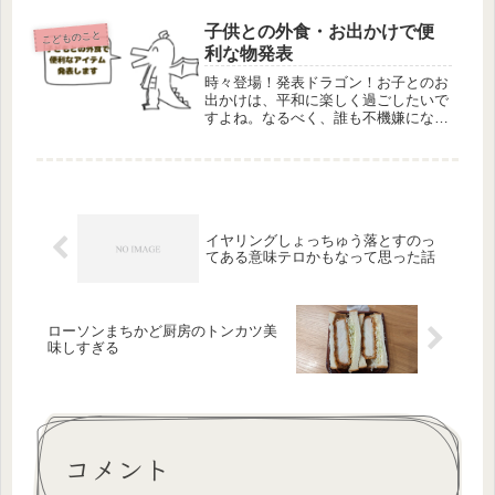
要無いかな、と思っていたネットスー
パーこの度初めて使ったのですがこり
子供との外食・お出かけで便
こどものこと
ゃ神だな！？と１回の利用で虜にな
利な物発表
っ...
時々登場！発表ドラゴン！お子とのお
出かけは、平和に楽しく過ごしたいで
すよね。なるべく、誰も不機嫌になら
ず快適に過ごすにはどうしたらいいか
それは便利なアイテムにはガンガン頼
る！それに尽きる。と悟った今日この
頃の俺だ……ただ、似たようなアイテ
ム...
イヤリングしょっちゅう落とすのっ
てある意味テロかもなって思った話
ローソンまちかど厨房のトンカツ美
味しすぎる
コメント