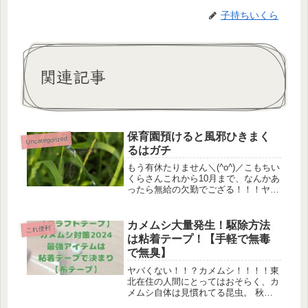
子持ちいくら
関連記事
保育園預けると風邪ひきまく
Uncategorized
るはガチ
もう有休たりません＼(^o^)／こもちい
くらさんこれから10月まで、なんかあ
ったら無給の欠勤でござる！！！ヤベ
ーー！！！保育園行くようになってか
ら娘氏、風邪ひきまくりの親たちそれ
貰いまくりで毎月毎月2〜3日は休んで
カメムシ大量発生！駆除方法
これ便利
おりましたらあっという間で...
は粘着テープ！【手軽で無毒
で無臭】
ヤバくない！！？カメムシ！！！！東
北在住の人間にとってはおそらく、カ
メムシ自体は見慣れてる昆虫。 秋か
ら冬にかけて越冬のために山から人里