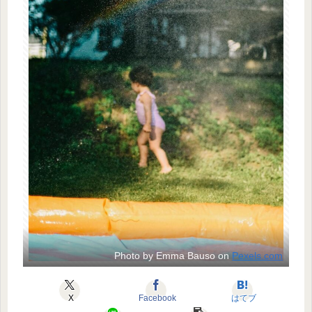
Photo by Emma Bauso on
Pexels.com
X
Facebook
はてブ